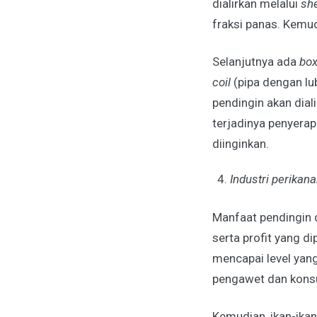
dialirkan melalui
she
fraksi panas. Kemud
Selanjutnya ada
box
coil
(pipa dengan lu
pendingin akan dial
terjadinya penyerap
diinginkan.
Industri perikan
Manfaat pendingin d
serta profit yang di
mencapai level yang
pengawet dan kons
Kemudian, ikan-ikan