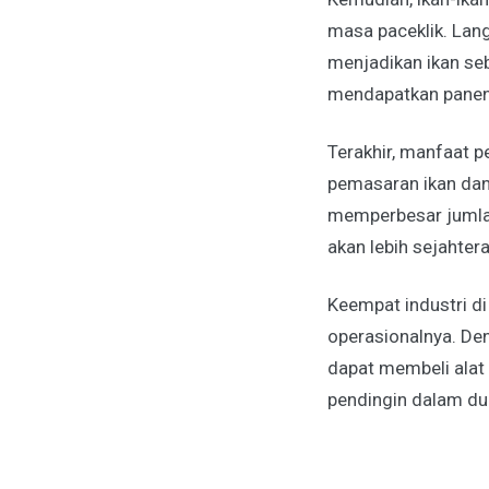
masa paceklik. Lan
menjadikan ikan se
mendapatkan panen 
Terakhir, manfaat p
pemasaran ikan dan 
memperbesar jumlah
akan lebih sejahter
Keempat industri d
operasionalnya. De
dapat membeli alat
pendingin dalam dun