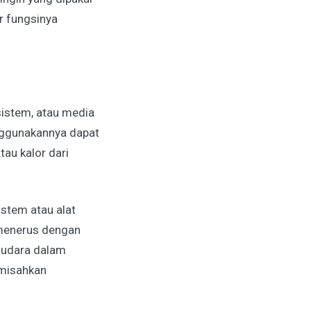
ar fungsinya
 sistem, atau media
nggunakannya dapat
au kalor dari
stem atau alat
 menerus dengan
 udara dalam
emisahkan