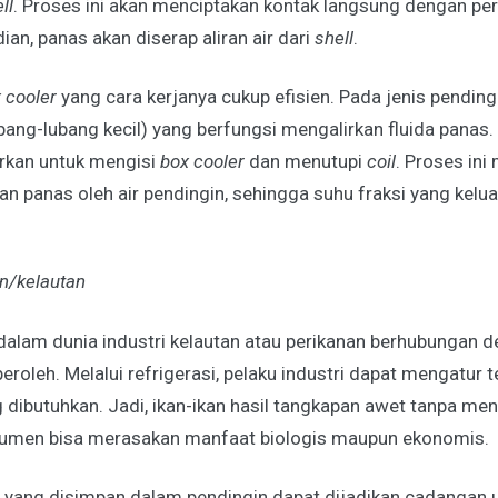
ll
. Proses ini akan menciptakan kontak langsung dengan per
ian, panas akan diserap aliran air dari
shell
.
 cooler
yang cara kerjanya cukup efisien. Pada jenis pending
bang-lubang kecil) yang berfungsi mengalirkan fluida panas. 
irkan untuk mengisi
box cooler
dan menutupi
coil
. Proses in
an panas oleh air pendingin, sehingga suhu fraksi yang kelu
an/kelautan
alam dunia industri kelautan atau perikanan berhubungan d
peroleh. Melalui refrigerasi, pelaku industri dapat mengatur
 dibutuhkan. Jadi, ikan-ikan hasil tangkapan awet tanpa m
umen bisa merasakan manfaat biologis maupun ekonomis.
 yang disimpan dalam pendingin dapat dijadikan cadangan un