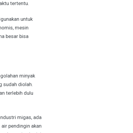
ktu tertentu.
digunakan untuk
onomis, mesin
ha besar bisa
engolahan minyak
g sudah diolah.
an terlebih dulu
industri migas, ada
 air pendingin akan