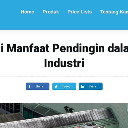
Home
Produk
Price Lists
Tentang Ka
i Manfaat Pendingin dal
Industri
Share
Tweet
Share