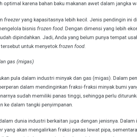
ebih optimal karena bahan baku makanan awet dalam jangka wa
in
freezer
yang kapasitasnya lebih kecil. Jenis pendingin ini 
engelola bisnis
frozen food
. Dengan dimensi yang lebih ek
mudah dipindahkan. Jadi, Anda yang belum punya tempat usa
 tersebut untuk menyetok
frozen food
.
dan gas (migas)
lukan pula dalam industri minyak dan gas (migas). Dalam p
 berperan dalam mendinginkan fraksi-fraksi minyak bumi yan
enarnya sudah memiliki panas tinggi, sehingga perlu diturunk
 ke dalam tangki penyimpanan.
alam dunia industri berkaitan juga dengan jenisnya. Dalam 
er
yang akan mengalirkan fraksi panas lewat pipa, sementara