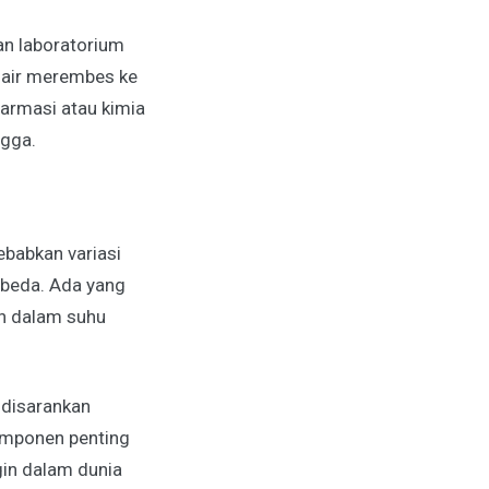
an laboratorium
u air merembes ke
farmasi atau kimia
ngga.
sebabkan variasi
beda. Ada yang
an dalam suhu
 disarankan
omponen penting
gin dalam dunia