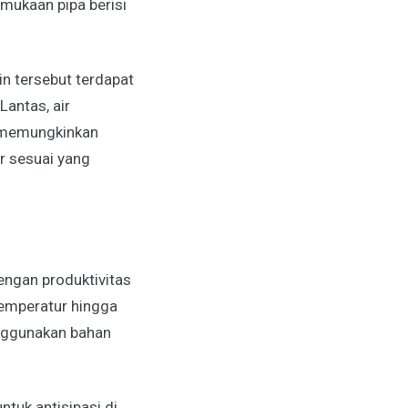
mukaan pipa berisi
in tersebut terdapat
Lantas, air
i memungkinkan
ar sesuai yang
engan produktivitas
 temperatur hingga
enggunakan bahan
tuk antisipasi di