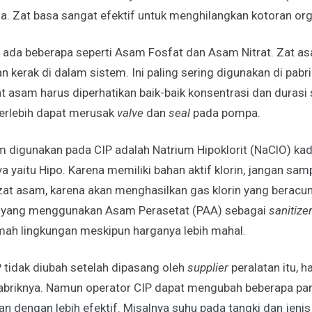
da. Zat basa sangat efektif untuk menghilangkan kotoran org
 ada beberapa seperti Asam Fosfat dan Asam Nitrat. Zat a
 kerak di dalam sistem. Ini paling sering digunakan di pabr
 asam harus diperhatikan baik-baik konsentrasi dan durasi s
erlebih dapat merusak
valve
dan
seal
pada pompa.
digunakan pada CIP adalah Natrium Hipoklorit (NaClO) kad
 yaitu Hipo. Karena memiliki bahan aktif klorin, jangan samp
at asam, karena akan menghasilkan gas klorin yang beracun
ga yang menggunakan Asam Perasetat (PAA) sebagai
sanitize
amah lingkungan meskipun harganya lebih mahal.
 tidak diubah setelah dipasang oleh
supplier
peralatan itu, 
briknya. Namun operator CIP dapat mengubah beberapa pa
an dengan lebih efektif. Misalnya suhu pada tangki dan jeni