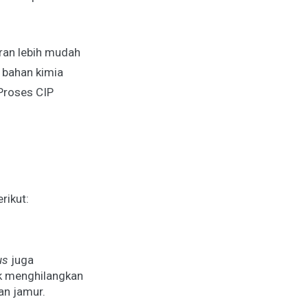
ran lebih mudah
 bahan kimia
Proses CIP
rikut:
us
juga
k menghilangkan
an jamur.