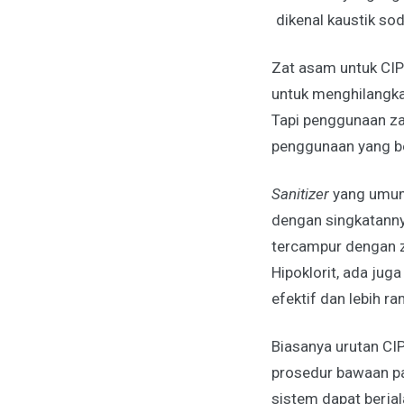
dikenal kaustik so
Zat asam untuk CIP
untuk menghilangkan
Tapi penggunaan zat
penggunaan yang b
Sanitizer
yang umum 
dengan singkatannya
tercampur dengan z
Hipoklorit, ada ju
efektif dan lebih r
Biasanya urutan CIP
prosedur bawaan pa
sistem dapat berjal