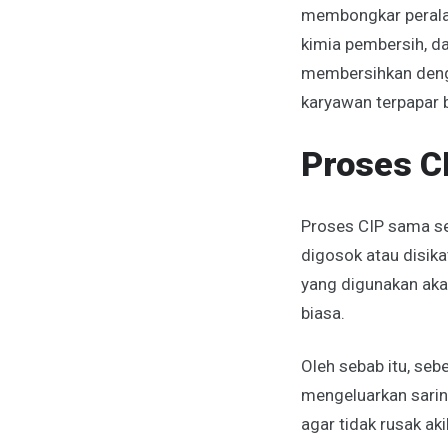
membongkar peralata
kimia pembersih, d
membersihkan denga
karyawan terpapar 
Proses C
Proses CIP sama sek
digosok atau disik
yang digunakan aka
biasa.
Oleh sebab itu, seb
mengeluarkan saring
agar tidak rusak ak