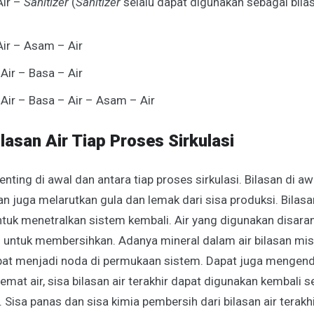
Air –
Sanitizer
(
Sanitizer
selalu dapat digunakan sebagai bilas
Air – Asam – Air
Air – Basa – Air
Air – Basa – Air – Asam – Air
lasan Air Tiap Proses Sirkulasi
enting di awal dan antara tiap proses sirkulasi. Bilasan di a
 juga melarutkan gula dan lemak dari sisa produksi. Bilasan
ntuk menetralkan sistem kembali. Air yang digunakan disara
f untuk membersihkan. Adanya mineral dalam air bilasan mis
at menjadi noda di permukaan sistem. Dapat juga menge
mat air, sisa bilasan air terakhir dapat digunakan kembali se
. Sisa panas dan sisa kimia pembersih dari bilasan air tera