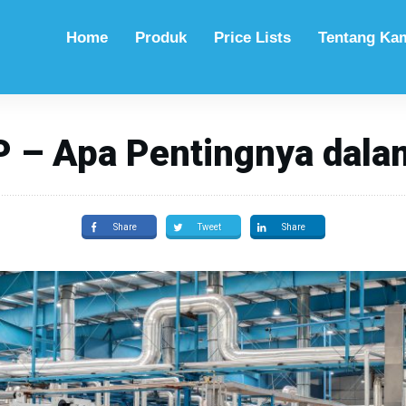
Home
Produk
Price Lists
Tentang Ka
P – Apa Pentingnya dalam
Share
Tweet
Share