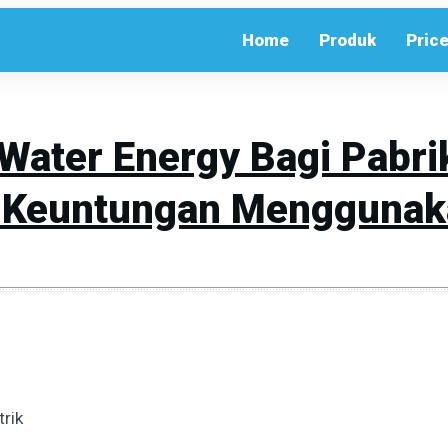
Home
Produk
Price
Water Energy Bagi Pabrik
a Keuntungan Menggunak
Share
0
Tweet
0
Share
0