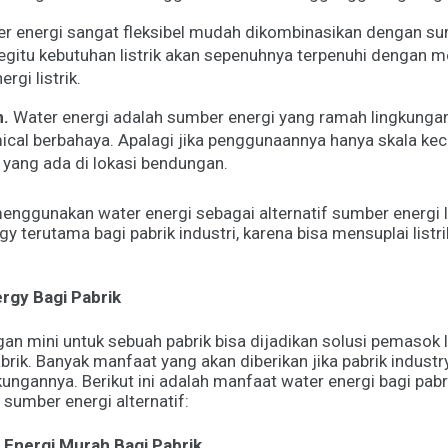
 energi sangat fleksibel mudah dikombinasikan dengan sum
egitu kebutuhan listrik akan sepenuhnya terpenuhi dengan 
gi listrik.
n.
Water energi adalah sumber energi yang ramah lingkungan
l berbahaya. Apalagi jika penggunaannya hanya skala kecil
yang ada di lokasi bendungan.
enggunakan water energi sebagai alternatif sumber energi li
y terutama bagi pabrik industri, karena bisa mensuplai listr
rgy Bagi Pabrik
 mini untuk sebuah pabrik bisa dijadikan solusi pemasok li
brik. Banyak manfaat yang akan diberikan jika pabrik indus
kungannya. Berikut ini adalah manfaat water energi bagi pabr
sumber energi alternatif:
 Energi Murah Bagi Pabrik