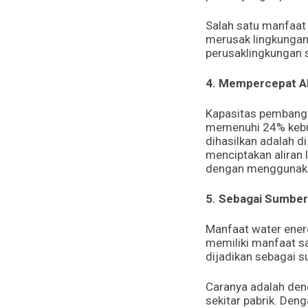
Salah satu manfaat 
merusak lingkungan
perusaklingkungan se
4. Mempercepat Ali
Kapasitas pembangki
memenuhi 24% kebutu
dihasilkan adalah
menciptakan aliran l
dengan menggunaka
5. Sebagai Sumbe
Manfaat water energ
memiliki manfaat s
dijadikan sebagai s
Caranya adalah den
sekitar pabrik. De