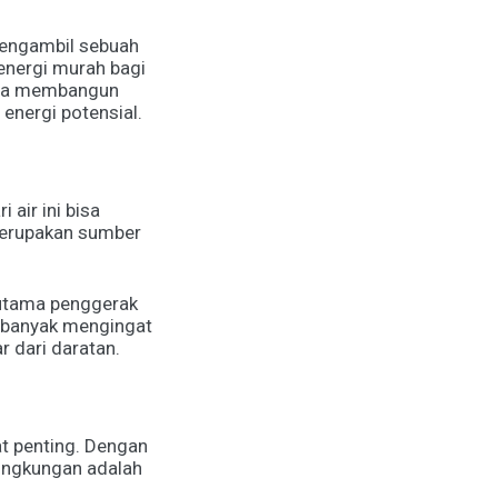
mengambil sebuah
energi murah bagi
cara membangun
energi potensial.
 air ini bisa
 merupakan sumber
utama penggerak
at banyak mengingat
r dari daratan.
t penting. Dengan
ingkungan adalah