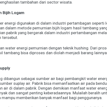
enghasilan tambahan dari sector wisata.
n Bijih Logam
er energi digunakan di dalam industri pertambagan seperti
kan dalam metode pemurnian bijih logam hasil tambang yang
n pabrik yang bergerak dalam industri pertambangan mel
m tersebut.
 water energi pemurnian dengan teknik hushing. Dari pro
sil tambang bisa diproses dan diolah menjadi barang lainny
Supply
g dibangun sebagai sumber air bagi pembangkit water energ
sumber suplay air. Pabrik bisa memanfaatkan air pada bend
 air di dalam pabrik. Dengan demikian manfaat water energ
anyak dan sangat penting keberadaannya. Mulailah beralih 
na mampu memberikan banyak manfaat bagi penggunanya.