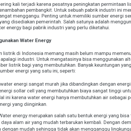
 sering kali terjadi karena pesatnya peningkatan permintaan li
nambahan pembangkit. Untuk sebuah pabrik industri ini m
sangat menggangu. Penting untuk memiliki sumber energi sen
yang disediakan pemerintah. Salah satunya adalah menggun
r energy bagi pabrik industri yang perlu diketahui.
unakan Water Energy
an listrik di Indonesia memang masih belum mampu memenuhi
apalagi industri. Untuk mengatasinya bisa menggunakan alt
ber listrik bagi yang membutuhkan. Banyak keuntungan yan
mber energi yang satu ini, seperti:
i water energi sangat murah jika dibandingkan dengan energi a
nergi sollar cell yang membutuhkan biaya sangat tinggi unt
l ini karena water energi hanya membutuhkan air sebagai p
ergi yang diinginkan.
Water energy merupakan salah satu bentuk energi yang bisa 
 daya alam air yang mudah terbarukan kembali. Dengan demi
an dengan mudah sehingga tidak akan mengganggu lingkunga