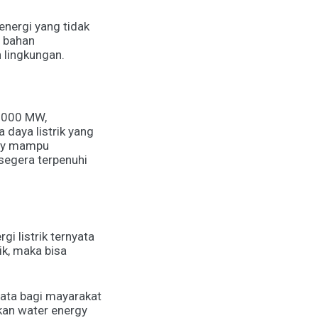
nergi yang tidak
 bahan
h lingkungan.
5.000 MW,
 daya listrik yang
rgy mampu
 segera terpenuhi
i listrik ternyata
k, maka bisa
ata bagi mayarakat
kan water energy