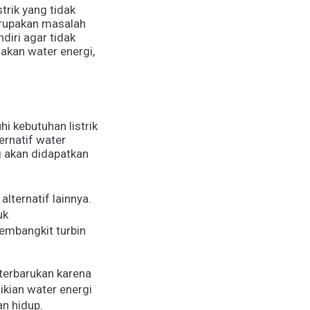
strik yang tidak
erupakan masalah
diri agar tidak
akan water energi,
 kebutuhan listrik
ernatif water
g akan didapatkan
lternatif lainnya.
uk
embangkit turbin
terbarukan karena
kian water energi
n hidup.