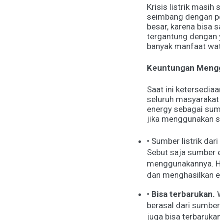
Krisis listrik masih
seimbang dengan pe
besar, karena bisa 
tergantung dengan 
banyak manfaat wate
Keuntungan Mengg
Saat ini ketersedia
seluruh masyarakat 
energy sebagai sum
jika menggunakan su
•
Sumber listrik dar
Sebut saja sumber e
menggunakannya. Ha
dan menghasilkan en
•
Bisa terbarukan.
berasal dari sumber
juga bisa terbaruk