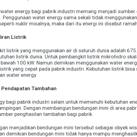
water energy bagi pabrik industri memang menjadi sumber e
. Penggunaan water energy sama sekali tidak menggunakan
perti nuklir misalnya, maka dari itu energi ini disebut rama
ran Listrik
t listrik yang menggunakan air di seluruh dunia adalah 67
han listrik dunia. Untuk pembangkit listrik mikrohidro skala
 di bawah 100 kW. Namun demikian menggunakan water ene
istrik yang cepat pada pabrik industri. Kebutuhan listrik bisa
n water energy.
r Pendapatan Tambahan
y bagi pabrik industri selain untuk memenuhi kebutuhan energ
ampingan. Dengan membangun bendungan mini di area pabri
umber penghasilan tambahan bagi pabrik.
gan menjadikan bendungan mini tersebut sebagai obyek wis
ngan demikian bendungan mini tidak hanya mampu menghasil