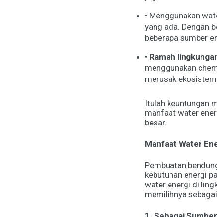
•
Menggunakan water
yang ada. Dengan b
beberapa sumber ener
•
Ramah lingkunga
menggunakan chemica
merusak ekosistem 
Itulah keuntungan m
manfaat water energ
besar.
Manfaat Water Ene
Pembuatan bendungan
kebutuhan energi pa
water energi di ling
memilihnya sebagai 
1. Sebagai Sumber