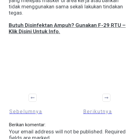
yang melepas masker di area kerja atau bahkan
tidak menggunakan sama sekali lakukan tindakan
tegas.
Butuh Disinfektan Ampuh? Gunakan F-29 RTU –
Klik Disini Untuk Info.
Share
0
Tweet
0
Sebelumnya
Berikutnya
Berikan komentar:
Your email address will not be published.
Required
fields are marked