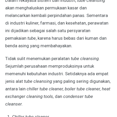
Dalam rekayasa sistem dan industri,
tube cleansing
akan menghaluskan permukaan kasar dan
melancarkan kembali perpindahan panas. Sementara
di industri kuliner, farmasi, dan kesehatan, perawatan
ini dijadikan sebagai salah satu persyaratan
pemakaian
tube
, karena harus bebas dari kuman dan
benda asing yang membahayakan.
Tidak sulit menemukan peralatan
tube cleansing
.
Sejumlah perusahaan memproduksinya untuk
memenuhi kebutuhan industri. Setidaknya ada empat
jenis alat
tube cleansing
yang paling sering digunakan,
antara lain
chiller tube cleaner, boiler tube cleaner, heat
exchanger cleaning tools,
dan
condenser tube
cleanser.
Chiller tube cleaner